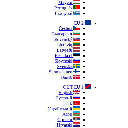
Magyar
Português
Ελληνικά
EU 2
Čeština
Български
Slovenský
Lietuvių
Latviešu
Eesti keel
Slovenski
Svenska
Suomalainen
Dansk
OUT EU 1
English
Русский
Türk
Український
Azəri
Српски
Hrvatski