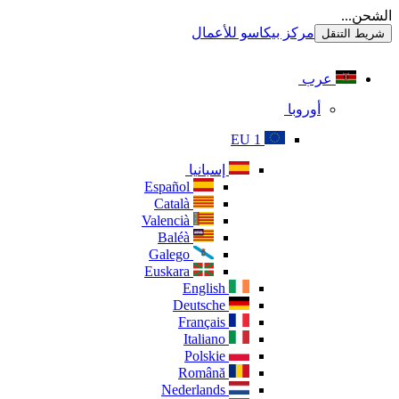
الشحن...
مركز بيكاسو للأعمال
شريط التنقل
عرب
أوروبا
EU 1
إسبانيا
Español
Català
Valencià
Baléà
Galego
Euskara
English
Deutsche
Français
Italiano
Polskie
Română
Nederlands