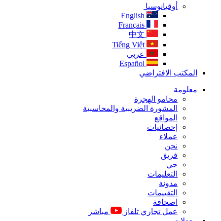
أوقيانوسيا
English
Français
中文
Tiếng Việt
عربي
Español
المكتب الافتراضي
معلومة
محامو الهجرة
المشورة الضريبية والمحاسبية
المواقع
إحصائيات
عملاء
نحن
فريق
حي
التعليمات
مدونة
التقييمات
اصحافة
عمل تجاري تلفاز
مباشر
معدلات