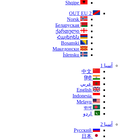
Shqipe
OUT EU 2
Norsk
Беларуская
ქართული
Հայերեն
Bosanski
Македонски
Íslensku
آسيا 1
中文
हिंदी
عربي
English
Indonesia
Melayu
বাংলা
اردو
آسيا 2
Русский
日本